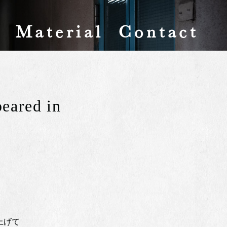
y
Material
Contact
red in
上げて