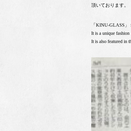
頂いております。
「KINU-GLASS」 fabric
It is a unique fashion
It is also featured