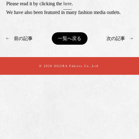
Please read it by clicking the
here
.
We have also been featured in many fashion media outlets.
前の記事
一覧へ戻る
次の記事
© 2020 OGURA Fabrics Co.,Ltd.