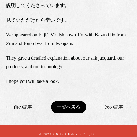
説明してくださっています。
見ていただけたら幸いです。
We appeared on Fuji TV’s Ishikawa TV with Kazuki Iio from
Zun and Jonio Iwai from Iwaigani.
They gave a detailed explanation about our silk jacquard, our
products, and our technology.
I hope you will take a look.
前の記事
一覧へ戻る
次の記事
© 2020 OGURA Fabrics Co.,Ltd.